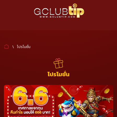
\
โปรโมชั่น
โปรโมชั่น