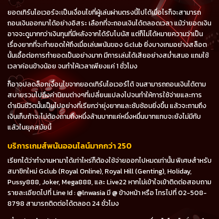
ยอดเทิร์นโอเวอร์จะเป็นเงื่อนไขที่ผู้เล่นผ่านตรงนี้ไปได้เมื่อไรก็จะสามารถ
ถอนเงินออกมาได้อย่างอิสระ เลือกที่จะถอนเงินได้ตลอดเวลา แม้ว่ายอดเงิน
อาจจะดูมากกว่าเงินทุนที่มีหลังจากได้รับโบนัส แต่ก็ไม่ได้หมายความว่าเป็น
เรื่องยากที่จะทำยอดให้ถึงเมื่อเล่นพนันของ Gclub ยิ่งบางเกมอย่างสล็อต
นั้นเอื้อต่อการทำยอดเป็นอย่างมาก มีการเล่นได้เสียอย่างสม่ำเสมอ แถมใช้
เวลาค่อนข้างน้อย จนทำให้เวลาเพียงแค่ 1 ชั่วโมง
ก็อาจปลดล็อกเงื่อนไขจากยอดเทิร์นโอเวอร์ได้ จนสามารถถอนเงินได้ตาม
สบายรวมไปถึงค่านิยมต่างๆที่เปลี่ยนแปลงไปจนทำให้การใช้จ่ายและการ
ดำเนินชีวิตนั้นเป็นไปอย่างที่เรียกว่ายุ่งยากและซับซ้อนยิ่งขึ้น แล้วจะถามถึง
เงินเก็บถ้าจะไม่ต้องถามถึงหนึ่งล้านบาทแค่หนึ่งหมื่นบาทแทบจะยังไม่มีกับ
แล้วในยุคสมัยนี้
บริการเกมส์พนันออนไลน์มากกว่า 250
เรียกได้ว่าทำงานหามาได้เท่าไหร่ก็ต้องใช้จ่ายออกไปหมดเท่านั้น พิเศษสำหรับ
สมาชิกใหม่ Gclub (Royal Online), Royal Hill (Genting), Holiday,
Pussy888, Joker, Mega888, และ Live22 หากไม่เข้าใจเข้าติดต่อสอบถาม
รายละเอียดไปที่ Line Id : @lnwasia มี @ ข้างหน้า หรือ โทรไปที่ 02-508-
8798 สามารถติดต่อได้ตลอด 24 ชั่วโมง