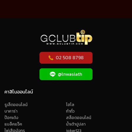
02 508 8798
@lnwasiath
คาสิโนออนไลน์
รูเล็ตออนไลน์
ไฮโล
บาคาร่า
กำถั่ว
ป๊อกเด้ง
สล็อตออนไลน์
แบล็คแจ็ค
น้ำเต้าปูปลา
ไพ่เสือมังกร
joker123