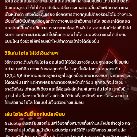
ไฮโล ออนไลน์เล่นง่ายๆเหมือนไฮโลบ้านๆที่หลายคนคุ้นชิน แทง ไฮโล ยอด
ฮิตแบบสูง-ต่ำก็ทำได้ แต่ยังมีออปชั่นการแทงแบบอื่นๆอีกเพียบ เช่น แทง
เต็งหน้าเต๋า,แทงเต็งแต้มเรียง ซึ่งกติการต่างๆคุณไม่ต้องร้อนใจไป ว่างๆแวะ
เวียนกันเข้าไปศึกษาข้อมูลกติกาต่างๆบนหน้าเว็บเกม ไฮโล ของเราได้ตลอด
ลองล๊อกอินเข้าไปชิมลางบรรยากาศห้องเดิมพัน ไฮโลออนไลน์ ก่อนก็ยังได้
รับทราบกติกาแล้วต้องเข้าไปเห็นการเล่น ไฮโล แบบจริงว่าแทงได้เสียกัน
แบบไหน จึงช่วยให้เพื่อนหน้าใหม่ทำความเข้าใจได้ดียิ่งขึ้น
วิธีเล่น ไฮโล ให้ได้เงินง่ายๆ
วิธีการวางเดิมพันกับไฮโล ออนไลน์ ให้ได้เงินรางวัลแบบคูณสองที่นิยมกัน
อย่างมากก็คือ ทายแต้มของลูกเต๋าทั้ง 3 ลูก นั่นคือโอกาสจะออกแต้ม
1,2,3,4,5,6 ถ้าหากผลของลูกเต๋าลูกใดลูกหนึ่งออกมาตรงกับที่เราทายเราจะ
ได้เดิมพัน 1 เท่า แต่หากผลออกมาตรงกับหน้าเต๋าถึง 2 ลูกคุณก็จะได้เงิน
รางวัลถึง2 เท่าเลยทีเดียว และนี่คือแค่หลักง่ายๆในการลุ้น ไฮโล เรายังมี
สูตรไฮโลที่จะช่วยเป็นไกด์ไลน์ทำเงินให้กับเพื่อนๆอีกเรื่อยๆ รับรองว่านำไป
ใช้แล้วแทง ไฮโล ได้แบบไม่เจ็บตัวอย่างแน่นอน
เล่น ไฮโล วันนี้ แจกโบนัสเพียบ
Gclubtip ยังเตรียมแจกโบนัสไว้แจกทั้งสมาชิกทั้งเก่าและใหม่อย่างจุใจ กด
ติดตามโปรโมชั่นบนหน้าเว็บ Gclubtip เอาไว้ให้ดี เรามีกิจกรรมแจกโบนัส
อัพเดตกันให้ตลอด อีกทั้ง เล่น ไฮโล แล้วชอบใจอย่าหวงไว้คนเดียวบอกต่อ