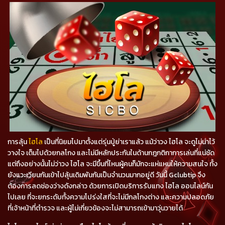
การลุ้น
ไฮโล
เป็นที่นิยมไปมาตั้งแต่รุ่นปู่ย่าเราแล้ว แม้ว่าวง ไฮโล จะดูไม่น่าไว้
วางใจ เต็มไปด้วยกลโกง และไม่มีหลักประกันในด้านกฎกติกาการเล่นที่แน่ชัด
แต่ถึงอย่างนั้นไม่ว่าวง ไฮโล จะมีขึ้นที่ไหนผู้คนก็มักจะแห่แหนให้ความสนใจ ทั้ง
ยังแวะเวียนกันเข้าไปลุ้นเดิมพันกันเป็นจำนวนมากอยู่ดี วันนี้ Gclubtip จึง
ต้องการลดช่องว่างดังกล่าว ด้วยการเปิดบริการรับแทง ไฮโล ออนไลน์กัน
ไปเลย ที่จะยกระดับทั้งความโปร่งใสที่จะไม่มีกลโกงต่าง และความปลอดภัย
ที่เจ้าหน้าที่ตำรวจ และผู้ไม่เกี่ยวข้องจะไม่สามารถเข้ามาวุ่นวายได้